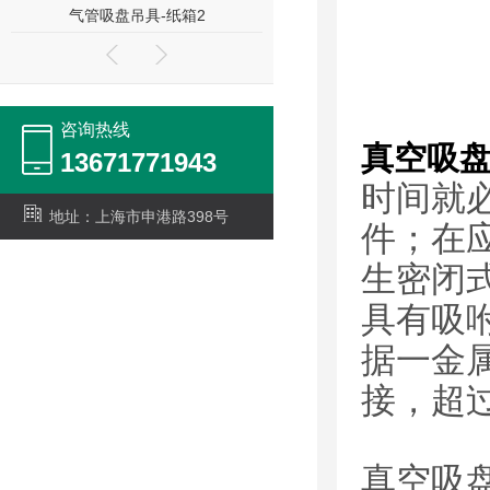
气管吸盘吊具-纸箱2
大型吸盘吊具
咨询热线
真空吸
13671771943
时间就
地址：上海市申港路398号
件；在
生密闭
具有吸
据一金
接，超
真空吸