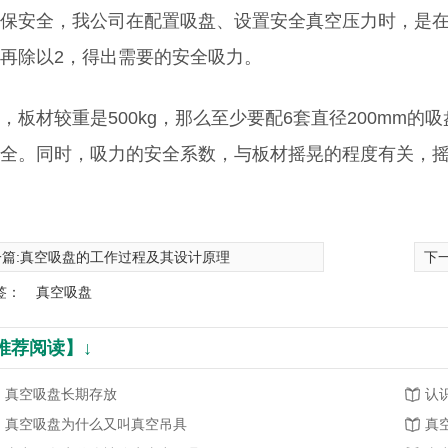
保安全，我公司在配置吸盘、设置安全真空压力时，是在
再除以2，得出需要的安全吸力。
，板材较重是500kg，那么至少要配6套直径200mm的吸盘，
全。同时，吸力的安全系数，与板材摇晃的程度有关，
篇:
真空吸盘的工作过程及其设计原理
下一
签：
真空吸盘
推荐阅读】↓
真空吸盘长期存放
认
真空吸盘为什么又叫真空吊具
真