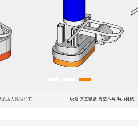
吸盘的压力原理和安
吸盘,真空吸盘,真空吊具,助力机械