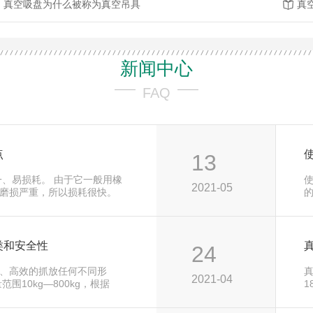
真空吸盘为什么被称为真空吊具
真
新闻中心
FAQ
点
13
一、易损耗。 由于它一般用橡
2021-05
磨损严重，所以损耗很快。
的
类和安全性
24
、高效的抓放任何不同形
真
2021-04
围10kg—800kg，根据
1