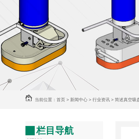
当前位置：首页 > 新闻中心 > 行业资讯 > 简述真空
全性
栏目导航