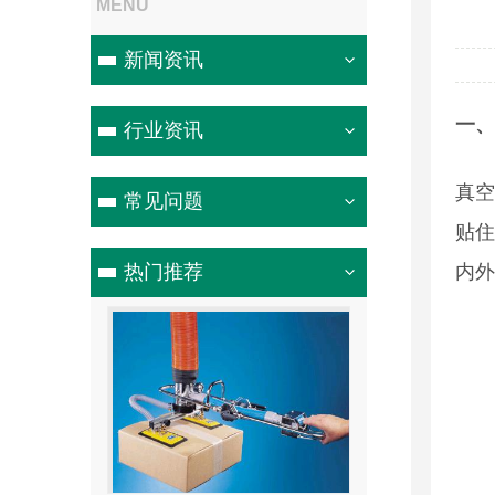
MENU
新闻资讯
一、
行业资讯
真空
常见问题
贴住
热门推荐
内外