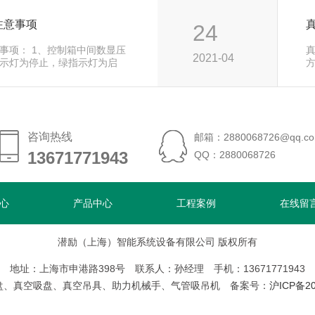
注意事项
24
事项： 1、控制箱中间数显压
2021-04
示灯为停止，绿指示灯为启
面
咨询热线
邮箱：2880068726@qq.c
13671771943
QQ：2880068726
心
产品中心
工程案例
在线留
潜励（上海）智能系统设备有限公司 版权所有
地址：上海市申港路398号 联系人：孙经理 手机：13671771943
盘、真空吸盘、真空吊具、助力机械手、气管吸吊机 备案号：
沪ICP备20