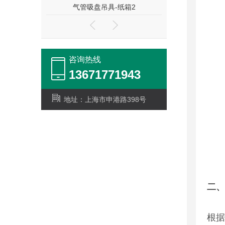
-油桶
气管吸盘吊具-纸箱2
大型吸
咨询热线
13671771943
地址：上海市申港路398号
二、
根据