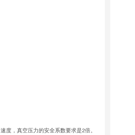
助力机械手
速度，真空压力的安全系数要求是2倍。