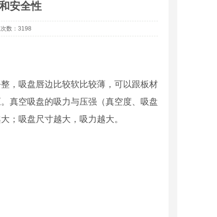
和安全性
注次数：3198
平整，吸盘唇边比较软比较薄，可以跟板材
压。真空吸盘的吸力与压强（真空度、吸盘
越大；吸盘尺寸越大，吸力越大。